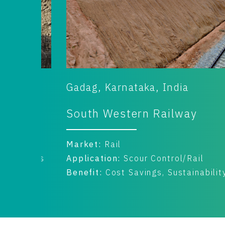
Kochi, India
Kochi Refinery
Market:
Oil, Gas & Petrochemical
Application:
Foundations & Embankment
Benefit:
Cost Savings, Time Savings