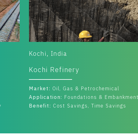
Gadag, Karnataka, India
South Western Railway
Market:
Rail
s
Application:
Scour Control/Rail
Benefit:
Cost Savings, Sustainability