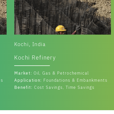
Kochi, India
Koc
Kochi Refinery
Ko
Market:
Oil, Gas & Petrochemical
Mar
Application:
Foundations & Embankments
App
Benefit:
Cost Savings, Time Savings
Ben