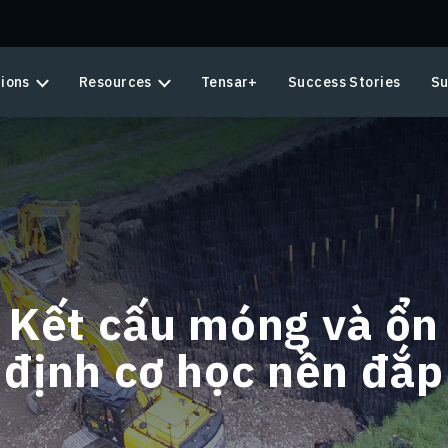
tions
Resources
Tensar+
Success Stories
Su
Kết cấu móng và ổn
định cơ học nền đắp