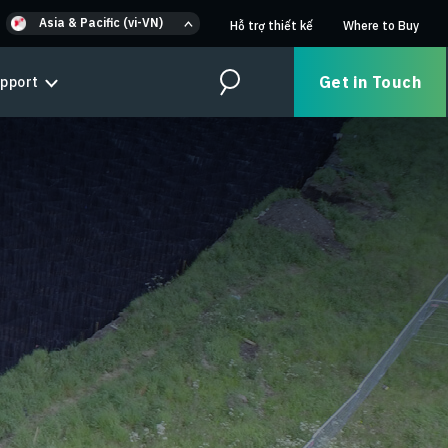
Asia & Pacific (vi-VN)
Hỗ trợ thiết kế
Where to Buy
Get in Touch
pport
Search