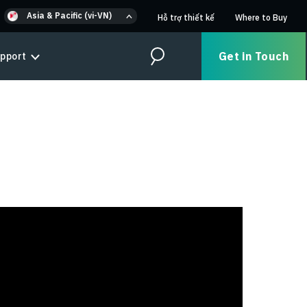
Asia & Pacific (vi-VN)
Hỗ trợ thiết kế
Where to Buy
Get in Touch
pport
Search