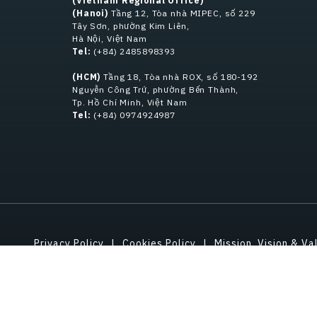
(Vietnam Regional Office)
(Hanoi)
Tầng 12, Tòa nhà MIPEC, số 229
Tây Sơn, phường Kim Liên,
Hà Nội, Việt Nam
Tel:
(+84) 2485898393
(HCM)
Tầng 18, Tòa nhà ROX, số 180-192
Nguyễn Công Trứ, phường Bến Thành,
Tp. Hồ Chí Minh, Việt Nam
Tel:
(+84) 0974924987
Privacy Policy
Cookies Policy
Mission, Vision & Va
Gifts & Hospitality
Intellect