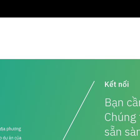
Kết nối
Bạn cần
Chúng 
sẵn sà
i địa phương
ho dự án của