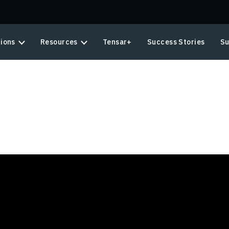
tions
Resources
Tensar+
Success Stories
Su
?