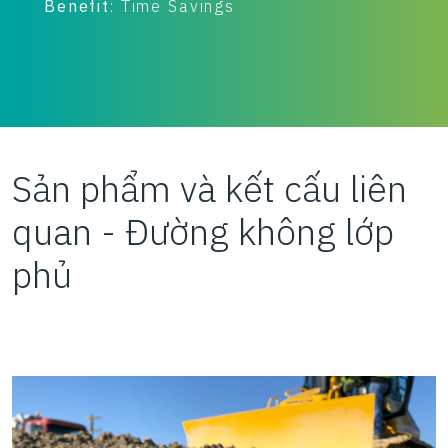
B
Ứng dụng:
Sàn công tác
Lợi ích
: Tiết kiệm Chi phí, Tiết kiệm Thời
gian, Tính Bền vững
Sản phẩm và kết cấu liên
quan - Đường không lớp
phủ