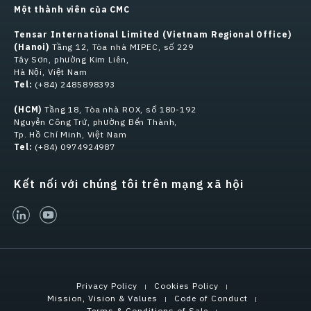
Một thành viên của CMC
Tensar International Limited (Vietnam Regional Office)
(Hanoi)
Tầng 12, Tòa nhà MIPEC, số 229
Tây Sơn, phường Kim Liên,
Hà Nội, Việt Nam
Tel:
(+84) 2485898393
(HCM)
Tầng 18, Tòa nhà ROX, số 180-192
Nguyễn Công Trứ, phường Bến Thành,
Tp. Hồ Chí Minh, Việt Nam
Tel:
(+84) 0974924987
Kết nối với chúng tôi trên mạng xã hội
linked-in
youtube
Privacy Policy
Cookies Policy
Mission, Vision & Values
Code of Conduct
Terms & Conditions of Sale