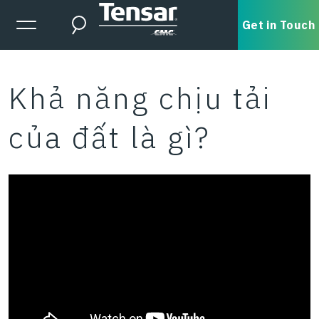
Skip to main content
Expanded Menu Toggle
Get in Touch
Search
Khả năng chịu tải
của đất là gì?