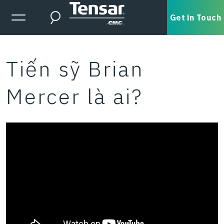
Skip to main content
Expanded Menu Toggle
Get in Touch
Search
Tiến sỹ Brian
Mercer là ai?