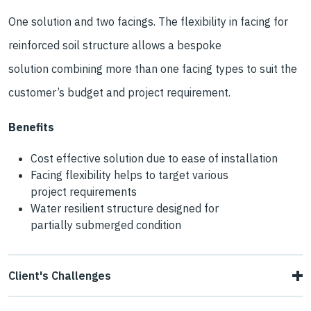
One solution and two facings.
The flexibility in facing for
reinforced
soil structure allows a bespoke
solution
combining more than one facing types
to suit the
customer’s budget and
project requirement.
Benefits
Cost effective solution
due to ease of installation
Facing flexibility
helps to target various
project
requirements
Water resilient structure
designed for
partially
submerged condition
Client's Challenges
The client needed to build a 10m high retaining
wall