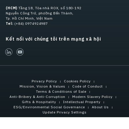
(HCM)
Tầng 18, Tòa nhà ROX, số 180-192
Nguyễn Công Trứ, phường Bến Thành,
Tp. Hồ Chí Minh, Việt Nam
Tel:
(+84) 0974924987
Kết nối với chúng tôi trên mạng xã hội
linked-in
youtube
Privacy Policy
Cookies Policy
Mission, Vision & Values
Code of Conduct
Terms & Conditions of Sale
Anti-Bribery & Anti-Corruption
Modern Slavery Policy
Gifts & Hospitality
Intellectual Property
ESG/Environmental Social Governance
About Us
Update Privacy Settings
Copyright © 2021 Tensar International Corporation