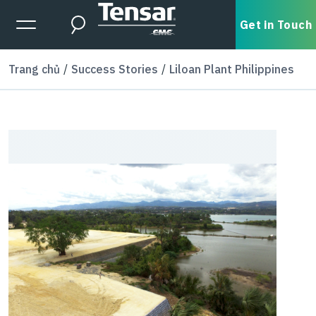
Skip to main content
Expanded Menu Toggle
Get in Touch
Search
Trang chủ
Success Stories
Liloan Plant Philippines