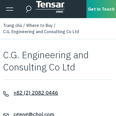
Skip to main content
Expanded Menu Toggle
Get in Touch
Search
Trang chủ
Where to Buy
C.G. Engineering and Consulting Co Ltd
C.G. Engineering and
Consulting Co Ltd
+82 (2) 2082 0446
cgeng@chol.com