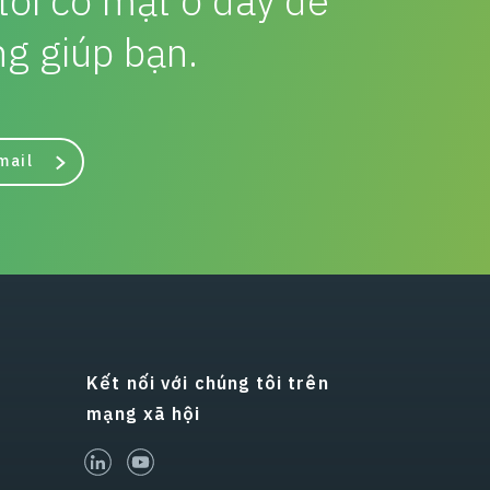
tôi có mặt ở đây để
ng giúp bạn.
mail
Kết nối với chúng tôi trên
mạng xã hội
linked-in
youtube