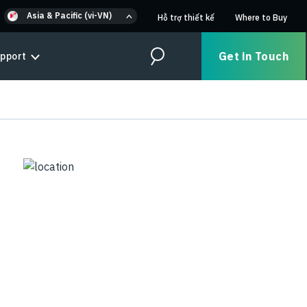
Asia & Pacific (vi-VN)
Hỗ trợ thiết kế
Where to Buy
Get in Touch
pport
Search