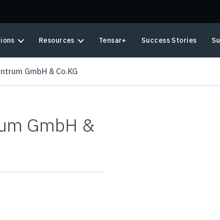
tions
Resources
Tensar+
Success Stories
Su
entrum GmbH & Co.KG
trum GmbH &