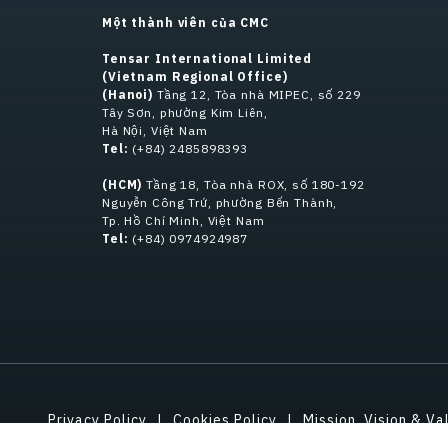
Một thành viên của CMC
Tensar International Limited
(Vietnam Regional Office)
(Hanoi)
Tầng 12, Tòa nhà MIPEC, số 229
Tây Sơn, phường Kim Liên,
Hà Nội, Việt Nam
Tel:
(+84) 2485898393
(HCM)
Tầng 18, Tòa nhà ROX, số 180-192
Nguyễn Công Trứ, phường Bến Thành,
Tp. Hồ Chí Minh, Việt Nam
Tel:
(+84) 0974924987
Privacy Policy
Cookies Policy
Mission, Vision & Va
Gifts & Hospitality
Intellect