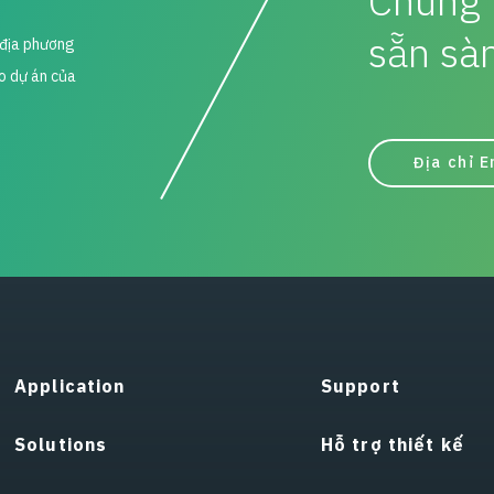
Chúng 
sẵn sà
i địa phương
ho dự án của
Địa chỉ E
Application
Support
Solutions
Hỗ trợ thiết kế