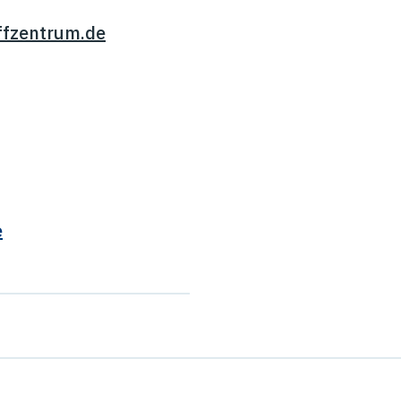
ffzentrum.de
e