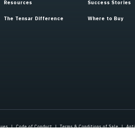
Resources
Success Stories
The Tensar Difference
Where to Buy
lues
Code of Conduct
Terms & Conditions of Sale
Ant
ual Property
ESG/Environmental Social Governance
Abou